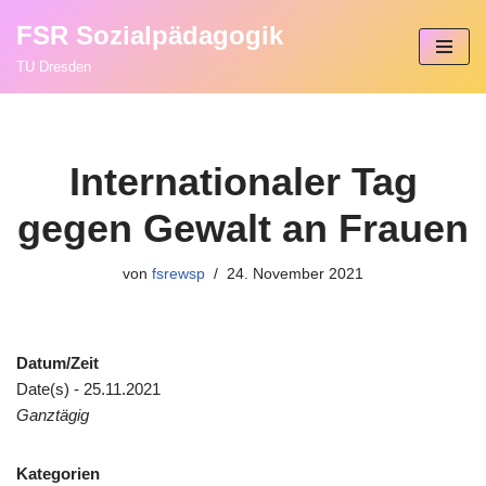
FSR Sozialpädagogik
Zum
TU Dresden
Inhalt
springen
Internationaler Tag
gegen Gewalt an Frauen
von
fsrewsp
24. November 2021
Datum/Zeit
Date(s) - 25.11.2021
Ganztägig
Kategorien