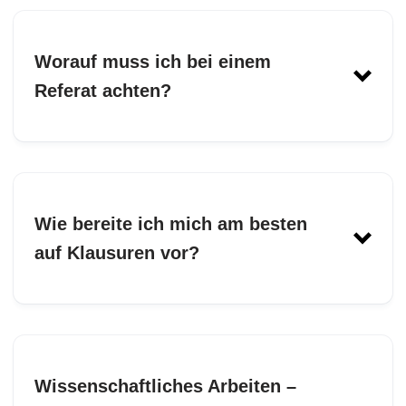
oder Gespräch zu einem vorher abgesprochenen
Thema (bei uns im 4. Semester vorgesehen),
meist verbunden mit einem Thesenpapier,
Worauf muss ich bei einem
Selma
genauere Absprachen erfolgen durch Prüfer*in
Referat achten?
Formular
hier
Wie bereite ich mich am besten
auf Klausuren vor?
Wissenschaftliches Arbeiten –