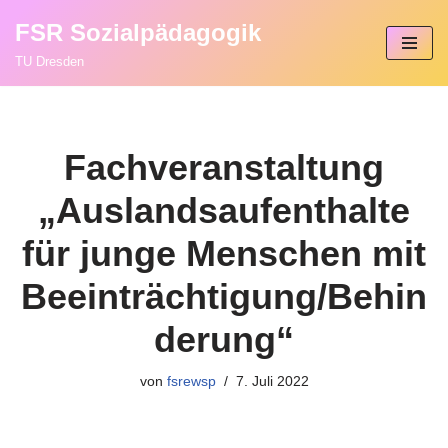
FSR Sozialpädagogik
Zum
TU Dresden
Inhalt
springen
Fachveranstaltung
„Auslandsaufenthalte
für junge Menschen mit
Beeinträchtigung/Behin
derung“
von
fsrewsp
7. Juli 2022