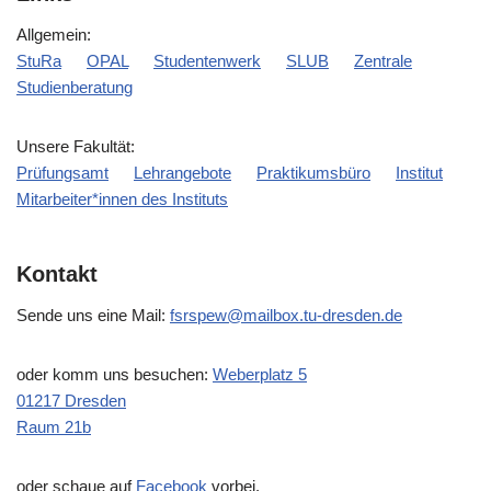
Allgemein:
StuRa
OPAL
Studentenwerk
SLUB
Zentrale
Studienberatung
Unsere Fakultät:
Prüfungsamt
Lehrangebote
Praktikumsbüro
Institut
Mitarbeiter*innen des Instituts
Kontakt
Sende uns eine Mail:
fsrspew@mailbox.tu-dresden.de
oder komm uns besuchen:
Weberplatz 5
01217 Dresden
Raum 21b
oder schaue auf
Facebook
vorbei.